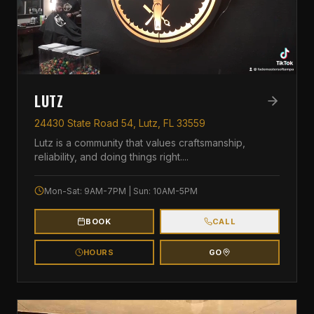
LUTZ
24430 State Road 54, Lutz, FL 33559
Lutz is a community that values craftsmanship,
reliability, and doing things right.
...
Mon-Sat: 9AM-7PM | Sun: 10AM-5PM
BOOK
CALL
HOURS
GO