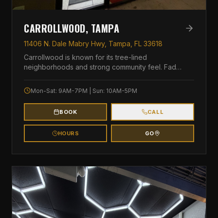
CARROLLWOOD, TAMPA
11406 N. Dale Mabry Hwy, Tampa, FL 33618
Carrollwood is known for its tree-lined
neighborhoods and strong community feel. Fade
Masters Carrol
...
Mon-Sat: 9AM-7PM | Sun: 10AM-5PM
BOOK
CALL
HOURS
GO