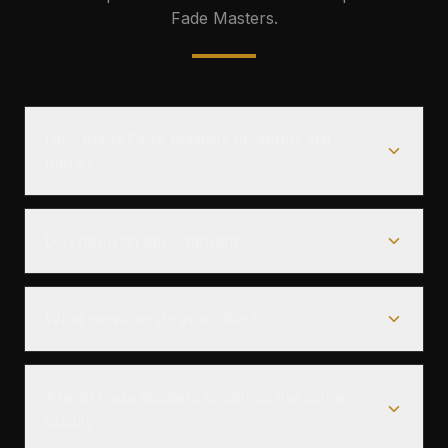
Fade Masters.
How many Fade Masters locations are
there?
Do I need an appointment?
What services do you offer?
Are all Fade Masters locations the same
quality?