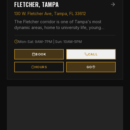
FLETCHER, TAMPA
130 W. Fletcher Ave, Tampa, FL 33612
The Fletcher corridor is one of Tampa's most
dynamic areas, home to university life, young
professio
...
Mon-Sat: 9AM-7PM | Sun: 10AM-5PM
BOOK
CALL
HOURS
GO