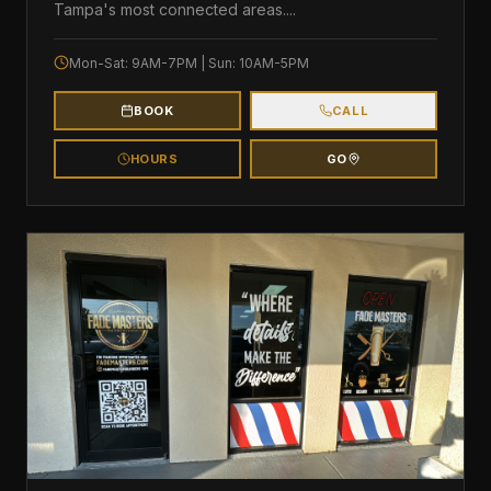
Tampa's most connected areas.
...
Mon-Sat: 9AM-7PM | Sun: 10AM-5PM
BOOK
CALL
HOURS
GO