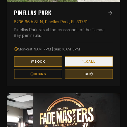
PINELLAS PARK
6236 66th St. N, Pinellas Park, FL 33781
Pinellas Park sits at the crossroads of the Tampa
Bay peninsula.
...
Mon-Sat: 9AM-7PM | Sun: 10AM-5PM
BOOK
CALL
HOURS
GO