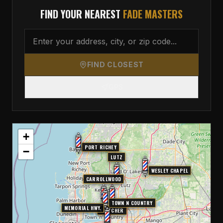
FIND YOUR NEAREST
FADE MASTERS
FIND CLOSEST
GPS
+
PORT RICHEY
−
LUTZ
WESLEY CHAPEL
CARROLLWOOD
TOWN N COUNTRY
MEMORIAL HWY.
FLETCHER