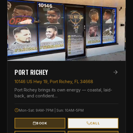
PORT RICHEY
10146 US Hwy 19, Port Richey, FL 34668
Port Richey brings its own energy — coastal, laid-
back, and confident.
...
Mon-Sat: 9AM-7PM | Sun: 10AM-5PM
BOOK
CALL