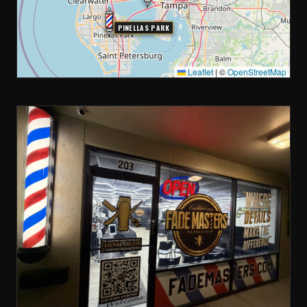
PINELLAS PARK
Leaflet
|
©
OpenStreetMap