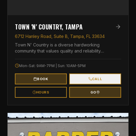
TOWN 'N' COUNTRY, TAMPA
6712 Hanley Road, Suite B, Tampa, FL 33634
Town N' Country is a diverse hardworking
community that values quality and reliability.
...
Mon-Sat: 9AM-7PM | Sun: 10AM-5PM
BOOK
CALL
HOURS
GO